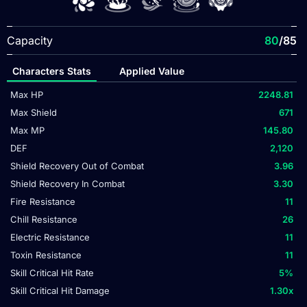
Capacity
80
/85
Characters Stats
Applied Value
Max HP
2248.81
Max Shield
671
Max MP
145.80
DEF
2,120
Shield Recovery Out of Combat
3.96
Shield Recovery In Combat
3.30
Fire Resistance
11
Chill Resistance
26
Electric Resistance
11
Toxin Resistance
11
Skill Critical Hit Rate
5
%
Skill Critical Hit Damage
1.30
x