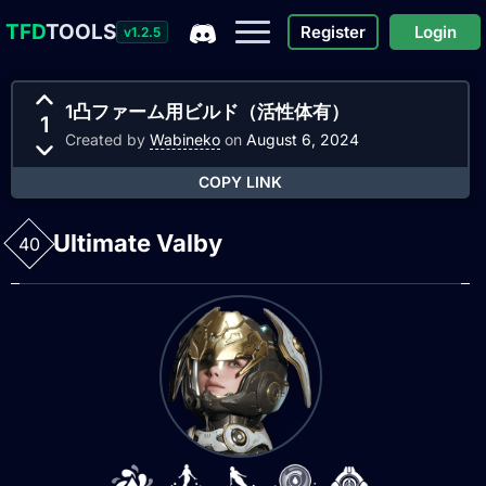
TFD
TOOLS
Register
Login
v1.2.5
1凸ファーム用ビルド（活性体有）
1
Created by
Wabineko
on
August 6, 2024
COPY LINK
Ultimate Valby
40