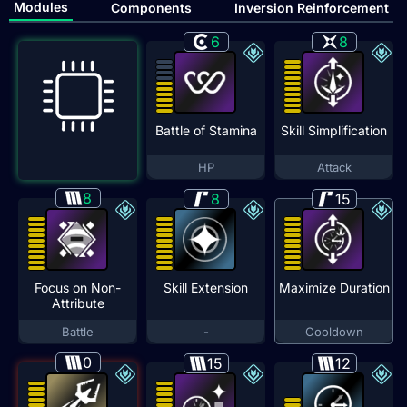
Modules
Components
Inversion Reinforcement
6
8
Battle of Stamina
Skill Simplification
HP
Attack
8
8
15
Focus on Non-
Skill Extension
Maximize Duration
Attribute
Battle
-
Cooldown
0
15
12